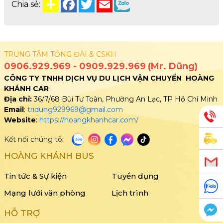
Chia sẻ:
TRUNG TÂM TỔNG ĐÀI & CSKH
0906.929.969
-
0909.929.969
(Mr. Dũng)
CÔNG TY TNHH DỊCH VỤ DU LỊCH VẬN CHUYỂN HOÀNG
KHÁNH CAR
Địa chỉ:
36/7/68 Bùi Tư Toàn, Phường An Lạc, TP Hồ Chí Minh
Email
:
tridung929969@gmail.com
Website
:
https://hoangkhanhcar.com/
Kết nối chúng tôi
HOÀNG KHÁNH BUS
Tin tức & Sự kiện
Tuyển dụng
Mạng lưới văn phòng
Lịch trình
HỖ TRỢ