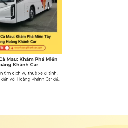
 Cà Mau: Khám Phá Miền
oàng Khánh Car
tìm dịch vụ thuê xe đi tỉnh,
y đến với Hoàng Khánh Car để
hành trình thuận tiện và đáng
gay với chúng tôi để có giá
 đi tỉnh giá rẻ nhất nhé.