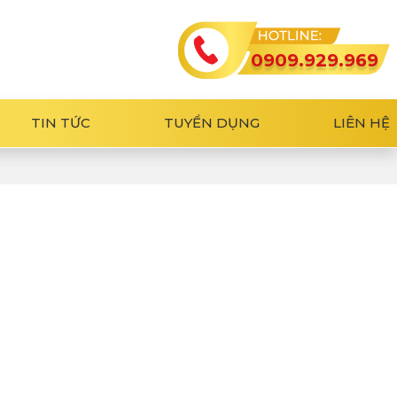
0909.929.969
TIN TỨC
TUYỂN DỤNG
LIÊN HỆ