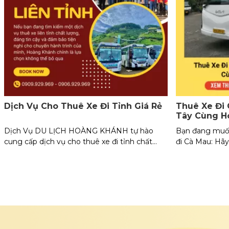
Dịch Vụ Cho Thuê Xe Đi Tỉnh Giá Rẻ
Thuê Xe Đi
Tây Cùng H
Dịch Vụ DU LỊCH HOÀNG KHÁNH tự hào
Bạn đang muốn 
cung cấp dịch vụ cho thuê xe đi tỉnh chất
đi Cà Mau: Hã
lượng cao với đội ngũ tài xế chuyên nghiệp và
khám phá cuộc 
các dòng xe đời mới, phù hợp cho mọi nhu
nhớ. Liên hệ n
cầu di chuyển. Chúng tôi cam kết mang đến
thuê xe du lịch
trải nghiệm thoải mái, an toàn và chi phí cạnh
tranh nhất thị trường.