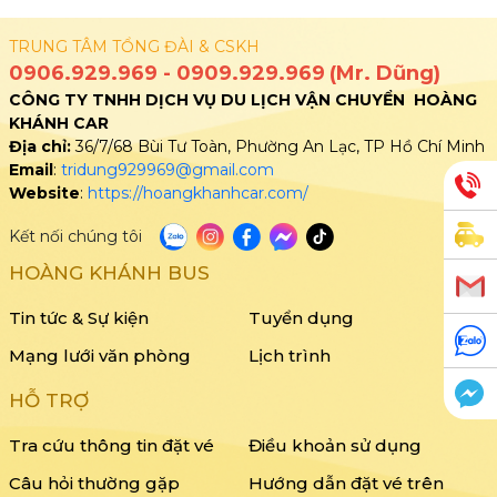
TRUNG TÂM TỔNG ĐÀI & CSKH
0906.929.969
-
0909.929.969
(Mr. Dũng)
CÔNG TY TNHH DỊCH VỤ DU LỊCH VẬN CHUYỂN HOÀNG
KHÁNH CAR
Địa chỉ:
36/7/68 Bùi Tư Toàn, Phường An Lạc, TP Hồ Chí Minh
Email
:
tridung929969@gmail.com
Website
:
https://hoangkhanhcar.com/
Kết nối chúng tôi
HOÀNG KHÁNH BUS
Tin tức & Sự kiện
Tuyển dụng
Mạng lưới văn phòng
Lịch trình
HỖ TRỢ
Tra cứu thông tin đặt vé
Điều khoản sử dụng
Câu hỏi thường gặp
Hướng dẫn đặt vé trên