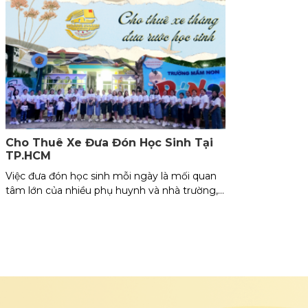
Cho Thuê Xe Đưa Đón Học Sinh Tại
TP.HCM
Việc đưa đón học sinh mỗi ngày là mối quan
tâm lớn của nhiều phụ huynh và nhà trường,
đặc biệt tại thành phố đông đúc như TP.HCM.
Dịch vụ cho thuê xe đưa đón học sinh của DU
LỊCH HOÀNG KHÁNH mang đến giải pháp
tối ưu, đảm bảo sự an toàn, tiện nghi và tiết
kiệm chi phí.