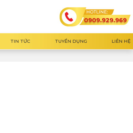
0909.929.969
TIN TỨC
TUYỂN DỤNG
LIÊN HỆ