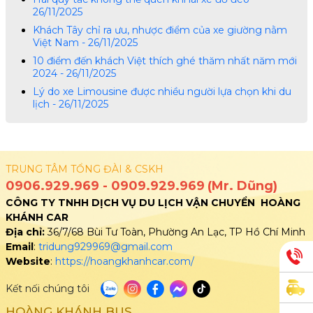
26/11/2025
Khách Tây chỉ ra ưu, nhược điểm của xe giường nằm
Việt Nam - 26/11/2025
10 điểm đến khách Việt thích ghé thăm nhất năm mới
2024 - 26/11/2025
Lý do xe Limousine được nhiều người lựa chọn khi du
lịch - 26/11/2025
TRUNG TÂM TỔNG ĐÀI & CSKH
0906.929.969
-
0909.929.969
(Mr. Dũng)
CÔNG TY TNHH DỊCH VỤ DU LỊCH VẬN CHUYỂN HOÀNG
KHÁNH CAR
Địa chỉ:
36/7/68 Bùi Tư Toàn, Phường An Lạc, TP Hồ Chí Minh
Email
:
tridung929969@gmail.com
Website
:
https://hoangkhanhcar.com/
Kết nối chúng tôi
HOÀNG KHÁNH BUS