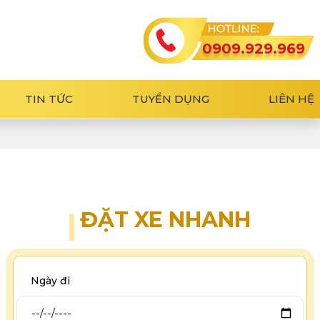
0909.929.969
TIN TỨC
TUYỂN DỤNG
LIÊN HỆ
ĐẶT XE NHANH
Ngày đi